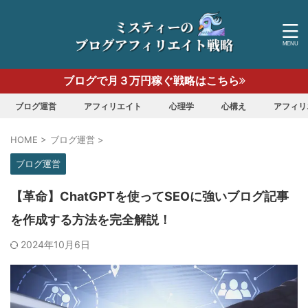
ブログで月３万円稼ぐ戦略はこちら
ブログ運営
アフィリエイト
心理学
心構え
アフィリ
HOME
>
ブログ運営
>
ブログ運営
【革命】ChatGPTを使ってSEOに強いブログ記事
を作成する方法を完全解説！
2024年10月6日