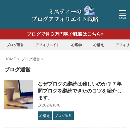
ブログで月３万円稼ぐ戦略はこちら
ブログ運営
アフィリエイト
心理学
心構え
アフィリ
HOME
>
ブログ運営
>
ブログ運営
なぜブログの継続は難しいのか？７年
間ブログを継続できたのコツを紹介し
ます。
2024/10/6
心構え
ブログ運営